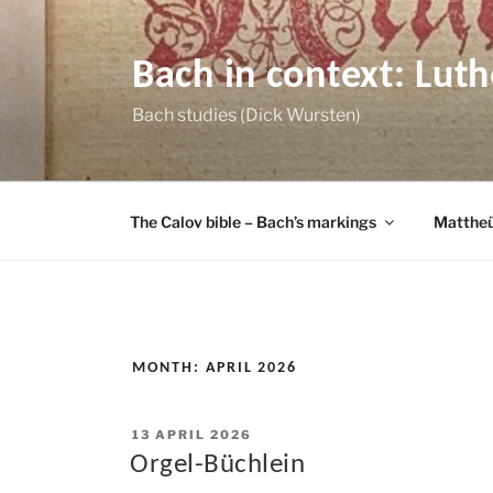
Skip
to
content
Bach in context: Lut
Bach studies (Dick Wursten)
The Calov bible – Bach’s markings
Mattheü
MONTH:
APRIL 2026
POSTED
13 APRIL 2026
ON
Orgel-Büchlein