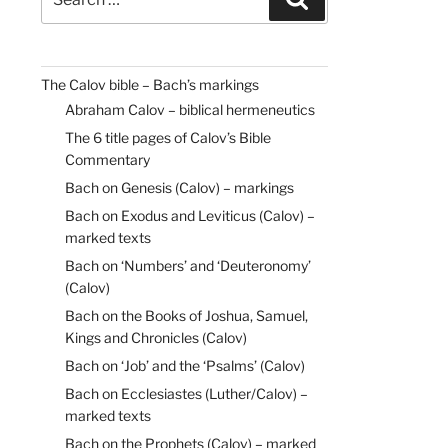
for:
The Calov bible – Bach’s markings
Abraham Calov – biblical hermeneutics
The 6 title pages of Calov’s Bible
Commentary
Bach on Genesis (Calov) – markings
Bach on Exodus and Leviticus (Calov) –
marked texts
Bach on ‘Numbers’ and ‘Deuteronomy’
(Calov)
Bach on the Books of Joshua, Samuel,
Kings and Chronicles (Calov)
Bach on ‘Job’ and the ‘Psalms’ (Calov)
Bach on Ecclesiastes (Luther/Calov) –
marked texts
Bach on the Prophets (Calov) – marked