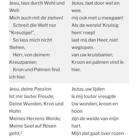
Jesu, lass durch Wohl und
Jezus, laat door wel en
Weh
wee,
Mich auch mit dir ziehen!
mij ook met u meegaan!
Schreit die Welt nur
Als de wereld ‘Kruisig
“Kreuzige!”,
hem’ roept
So lass mich nicht
laat mij dan Heer, niet
fliehen,
weglopen.
Herr, von deinem
van uw kruisbanier;
Kreuzpanier;
Kroon en palmen vind ik
Kron und Palmen find
hier.
ich hier.
Jesu, deine Passion
Jezus, uw lijden
Ist mir lauter Freude,
Is mij louter vreugde
Deine Wunden, Kron und
Uw wonden, kroon en
Hohn
hoon
Meines Herzens Weide;
zijn de weide van mijn
Meine Seel auf Rosen
hart.
2
geht,
Mijn ziel gaat over rozen