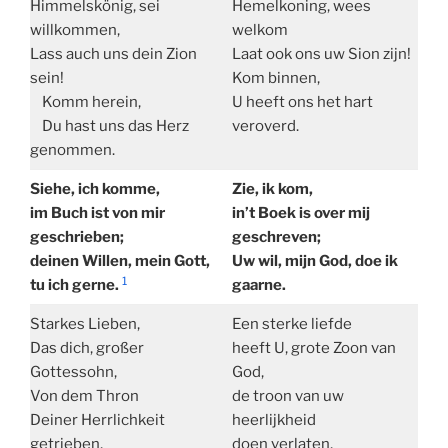
Himmelskönig, sei
Hemelkoning, wees
willkommen,
welkom
Lass auch uns dein Zion
Laat ook ons uw Sion zijn!
sein!
Kom binnen,
Komm herein,
U heeft ons het hart
Du hast uns das Herz
veroverd.
genommen.
Siehe, ich komme,
Zie, ik kom,
im Buch ist von mir
in’t Boek is over mij
geschrieben;
geschreven;
deinen Willen, mein Gott,
Uw wil, mijn God, doe ik
1
tu ich gerne.
gaarne.
Starkes Lieben,
Een sterke liefde
Das dich, großer
heeft U, grote Zoon van
Gottessohn,
God,
Von dem Thron
de troon van uw
Deiner Herrlichkeit
heerlijkheid
getrieben,
doen verlaten,