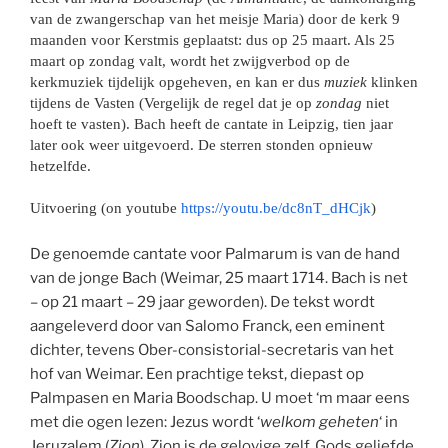
van de zwangerschap van het meisje Maria) door de kerk 9
maanden voor Kerstmis geplaatst: dus op 25 maart. Als 25
maart op zondag valt, wordt het zwijgverbod op de
kerkmuziek tijdelijk opgeheven, en kan er dus
muziek
klinken
tijdens de Vasten (Vergelijk de regel dat je op
zondag
niet
hoeft te vasten). Bach heeft de cantate in Leipzig, tien jaar
later ook weer uitgevoerd. De sterren stonden opnieuw
hetzelfde.
Uitvoering (on youtube
https://youtu.be/dc8nT_dHCjk
)
De genoemde cantate voor Palmarum is van de hand
van de jonge Bach (Weimar, 25 maart 1714. Bach is net
– op 21 maart – 29 jaar geworden). De tekst wordt
aangeleverd door van Salomo Franck, een eminent
dichter, tevens Ober-consistorial-secretaris van het
hof van Weimar. Een prachtige tekst, diepast op
Palmpasen en Maria Boodschap. U moet ‘m maar eens
met die ogen lezen: Jezus wordt ‘
welkom geheten
‘ in
Jeruzalem (
Zion
). Zion is de gelovige zelf, Gods geliefde