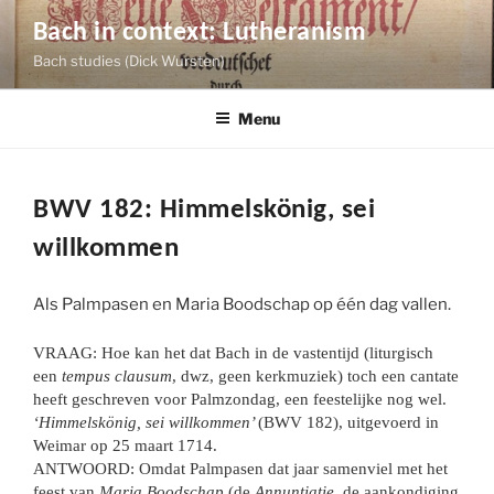
Skip
Bach in context: Lutheranism
to
Bach studies (Dick Wursten)
content
Menu
BWV 182: Himmelskönig, sei
willkommen
Als Palmpasen en Maria Boodschap op één dag vallen.
VRAAG: Hoe kan het dat Bach in de vastentijd (liturgisch
een
tempus clausum
, dwz, geen kerkmuziek) toch een cantate
heeft geschreven voor Palmzondag, een feestelijke nog wel.
‘Himmelskönig, sei willkommen’
(BWV 182), uitgevoerd in
Weimar op 25 maart 1714.
ANTWOORD: Omdat Palmpasen dat jaar samenviel met het
feest van
Maria Boodschap
(de
Annuntiatie
, de aankondiging