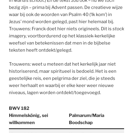
in Maria’s schoot.) En de tekst zou ook – nu we toch
bezig zijn – prima bij Advent passen. De creatieve wijze
waar bij ook de woorden van Psalm 40 (‘Ik kom’) in
Jezus’ mond worden gelegd, past hier helemaal bij.
Trouwens: Franck doet hier niets origineels. Dit is
stock
imagery,
voortbordurend op het klassiek-kerkelijke
weefsel van betekenissen dat men in de bijbelse
teksten heeft ontdekt/gelegd.
Trouwens: weet u meteen dat het kerkelijk jaar niet
historiserend, maar spiritueel is bedoeld. Het is een
geestelijke reis, een pelgrima der ziel, die je steeds
weer herhaalt en waarbij er elke keer weer nieuwe
niveaus, lagen worden ontdekt/toegevoegd.
BWV 182
Himmelskönig, sei
Palmarum/Maria
willkommen
Boodschap