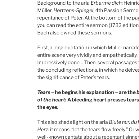
Background to the aria
Erbarme dich
: Heinri
Müller,
Hertzens-Spiegel
, 4th Passion Sermo
repentance of Peter. At the bottom of the pa
you can read the entire sermon (1732 edition)
Bach also owned these sermons.
First, a long quotation in which Müller narrat
entire scene very vividly and empathetically.
Impressively done… Then, several passages
the concluding reflections, in which he delve
the significance of Peter’s tears.
Tears
– he begins his explanation – are the
of the heart
: A bleeding heart presses tear
the eyes.
This also sheds light on the aria
Blute nur, du 
Herz
: it means, “let the tears flow freely.” Or 
well-known cantata about a repentant sinne