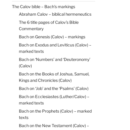
The Calov bible – Bach’s markings
Abraham Calov – biblical hermeneutics
The 6 title pages of Calov’s Bible
Commentary
Bach on Genesis (Calov) – markings
Bach on Exodus and Leviticus (Calov) –
marked texts
Bach on ‘Numbers’ and ‘Deuteronomy’
(Calov)
Bach on the Books of Joshua, Samuel,
Kings and Chronicles (Calov)
Bach on ‘Job’ and the ‘Psalms’ (Calov)
Bach on Ecclesiastes (Luther/Calov) –
marked texts
Bach on the Prophets (Calov) – marked
texts
Bach on the New Testament (Calov) –