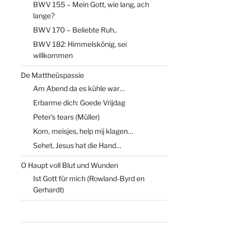
BWV 155 – Mein Gott, wie lang, ach
lange?
BWV 170 – Beliebte Ruh..
BWV 182: Himmelskönig, sei
willkommen
De Mattheüspassie
Am Abend da es kühle war…
Erbarme dich: Goede Vrijdag
Peter’s tears (Müller)
Kom, meisjes, help mij klagen…
Sehet, Jesus hat die Hand…
O Haupt voll Blut und Wunden
Ist Gott für mich (Rowland-Byrd en
Gerhardt)