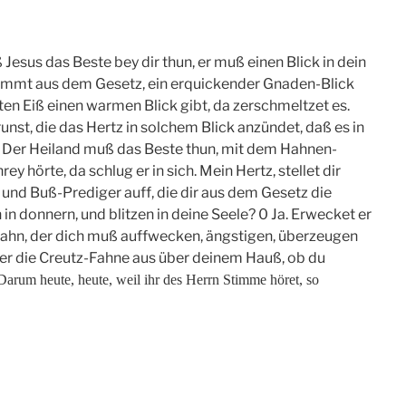
Jesus das Beste bey dir thun, er muß einen Blick in dein
kommt aus dem Gesetz, ein erquickender Gnaden-Blick
n Eiß einen warmen Blick gibt, da zerschmeltzet es.
unst, die das Hertz in solchem Blick anzündet, daß es in
Der Heiland muß das Beste thun, mit dem Hahnen-
 hörte, da schlug er in sich. Mein Hertz, stellet dir
 und Buß-Prediger auff, die dir aus dem Gesetz die
in donnern, und blitzen in deine Seele? 0 Ja. Erwecket er
Hahn, der dich muß auffwecken, ängstigen, überzeugen
 er die Creutz-Fahne aus über deinem Hauß, ob du
Darum heute, heute, weil ihr des Herrn Stimme höret, so