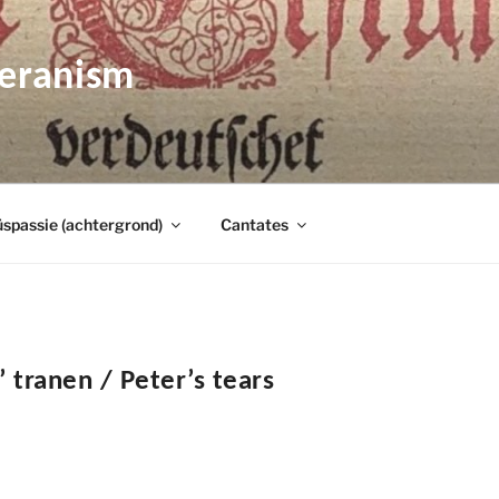
heranism
spassie (achtergrond)
Cantates
’ tranen / Peter’s tears