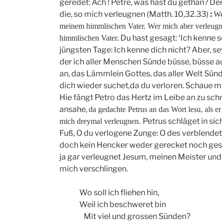
geredet: Ach ! Petre, was hast du gethan? De
die, so mich verleugnen (Matth. 10,32.33)
:
We
meinem himmlischen Vater. Wer mich aber verleugn
Du hast gesagt: ‘Ich kenne 
himmlischen Vate
r.
jüngsten Tage: Ich kenne dich nicht? Aber, se
der ich aller Menschen Sünde büsse, büsse a
an, das Lämmlein Gottes, das aller Welt Sünd
dich wieder suchet,da du verloren. Schaue mi
Hie fängt Petro das Hertz im Leibe an zu schm
ansahe,
da gedachte Petrus an das Wort lesu, als e
Petrus schläget in si
mich dreymal verleugnen.
Fuß, O du verlogene Zunge: O des verblendet
doch kein Hencker weder gerecket noch gestr
ja gar verleugnet Jesum, meinen Meister und
mich verschlingen.
Wo soll ich fliehen hin,
Weil ich beschweret bin
Mit viel und grossen Sünden?