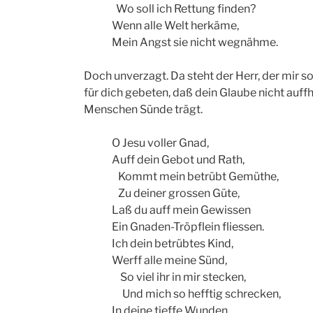
Wo soll ich Rettung finden?
Wenn alle Welt herkäme,
Mein Angst sie nicht wegnähme.
Doch unverzagt. Da steht der Herr, der mir so
für dich gebeten, daß dein Glaube nicht auffh
Menschen Sünde trägt.
O Jesu voller Gnad,
Auff dein Gebot und Rath,
Kommt mein betrübt Gemüthe,
Zu deiner grossen Güte,
Laß du auff mein Gewissen
Ein Gnaden-Tröpflein fliessen.
Ich dein betrübtes Kind,
Werff alle meine Sünd,
So viel ihr in mir stecken,
Und mich so hefftig schrecken,
In deine tieffe Wunden,