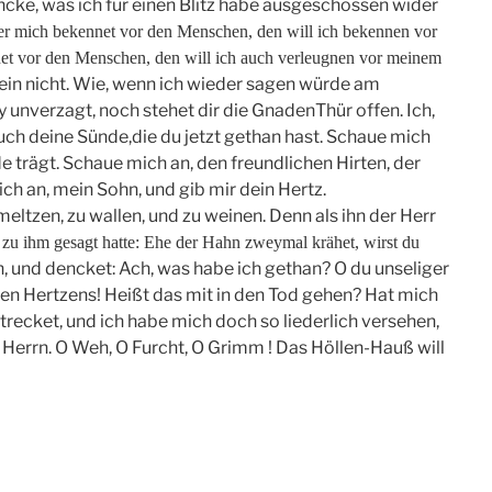
ncke, was ich für einen Blitz habe ausgeschossen wider
r mich bekennet vor den Menschen, den will ich bekennen vor
et vor den Menschen, den will ich auch verleugnen vor meinem
sein nicht. Wie, wenn ich wieder sagen würde am
y unverzagt, noch stehet dir die GnadenThür offen. Ich,
uch deine Sünde,die du jetzt gethan hast. Schaue mich
e trägt. Schaue mich an, den freundlichen Hirten, der
ch an, mein Sohn, und gib mir dein Hertz.
eltzen, zu wallen, und zu weinen. Denn als ihn der Herr
r zu ihm gesagt hatte: Ehe der Hahn zweymal krähet, wirst du
ch, und dencket: Ach, was habe ich gethan? O du unseliger
en Hertzens! Heißt das mit in den Tod gehen? Hat mich
ecket, und ich habe mich doch so liederlich versehen,
 Herrn. O Weh, O Furcht, O Grimm ! Das Höllen-Hauß will