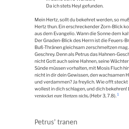
Da ich stets Heyl gefunden.
Mein Hertz, sollt du bekehret werden, so muß 
Hertz thun. Ein erschreckender Zorn-Blick 
aus dem Evangelio. Wann die Sonne dem kalte
Der Gnaden-Blick des Herrn ist die Feuers-Br
Buß-Thränen gleichsam zerschmeltzen mag. 
Geschrey. Denn als Petrus das Hahnen-Geschrey
nicht Gott auch seine Hahnen, seine Wächter
Sünde müssen vorhalten, mit Mosis Fluch hin 
nicht in dir dein Gewissen, den wachsamen 
und verdammen? Ja freylich. Wie offt steckt
wollest in dich schlagen, und dich bekehren!
1
.
(Hebr 3, 7.8).
verstocket eure Hertzen nicht
Petrus’ tranen