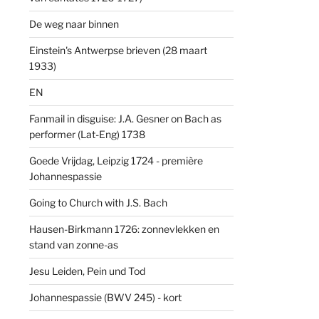
De weg naar binnen
Einstein's Antwerpse brieven (28 maart
1933)
EN
Fanmail in disguise: J.A. Gesner on Bach as
performer (Lat-Eng) 1738
Goede Vrijdag, Leipzig 1724 - première
Johannespassie
Going to Church with J.S. Bach
Hausen-Birkmann 1726: zonnevlekken en
stand van zonne-as
Jesu Leiden, Pein und Tod
Johannespassie (BWV 245) - kort