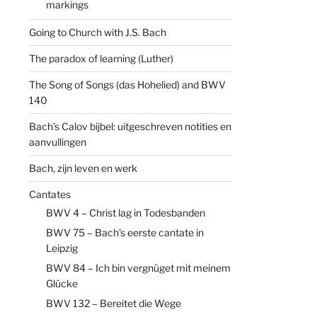
markings
Going to Church with J.S. Bach
The paradox of learning (Luther)
The Song of Songs (das Hohelied) and BWV
140
Bach’s Calov bijbel: uitgeschreven notities en
aanvullingen
Bach, zijn leven en werk
Cantates
BWV 4 – Christ lag in Todesbanden
BWV 75 – Bach’s eerste cantate in
Leipzig
BWV 84 – Ich bin vergnüget mit meinem
Glücke
BWV 132 – Bereitet die Wege