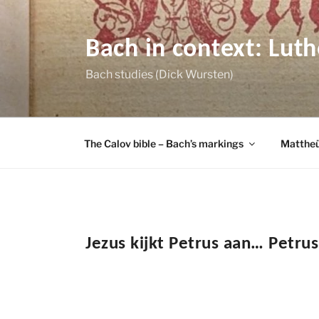
Skip
to
content
Bach in context: Lut
Bach studies (Dick Wursten)
The Calov bible – Bach’s markings
Mattheü
Jezus kijkt Petrus aan… Petrus