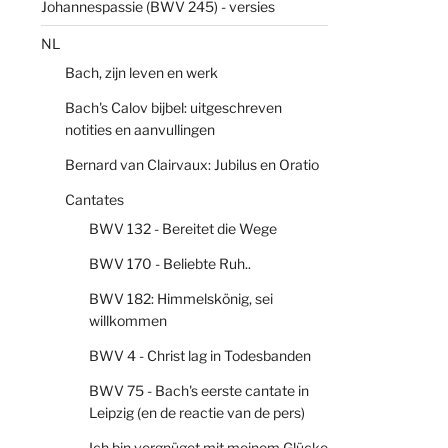
Johannespassie (BWV 245) - versies
NL
Bach, zijn leven en werk
Bach's Calov bijbel: uitgeschreven
notities en aanvullingen
Bernard van Clairvaux: Jubilus en Oratio
Cantates
BWV 132 - Bereitet die Wege
BWV 170 - Beliebte Ruh..
BWV 182: Himmelskönig, sei
willkommen
BWV 4 - Christ lag in Todesbanden
BWV 75 - Bach's eerste cantate in
Leipzig (en de reactie van de pers)
Ich bin vergnüget mit meinem Glücke