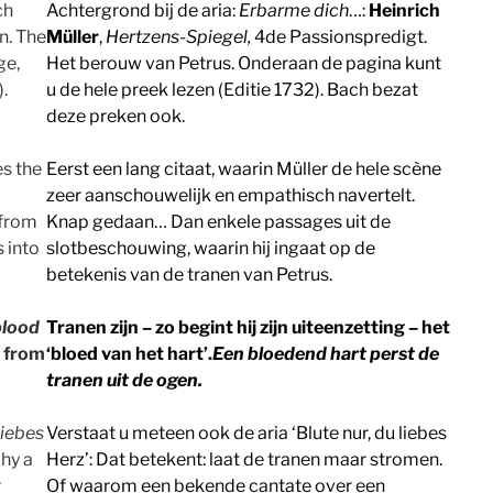
ch
Achtergrond bij de aria:
Erbarme dich
…:
Heinrich
n. The
Müller
,
Hertzens-Spiegel,
4de Passionspredigt.
ge,
Het berouw van Petrus. Onderaan de pagina kunt
.
u de hele preek lezen (Editie 1732). Bach bezat
deze preken ook.
es the
Eerst een lang citaat, waarin Müller de hele scène
zeer aanschouwelijk en empathisch navertelt.
 from
Knap gedaan… Dan enkele passages uit de
s into
slotbeschouwing, waarin hij ingaat op de
betekenis van de tranen van Petrus.
blood
Tranen zijn – zo begint hij zijn uiteenzetting – het
s from
‘bloed van het hart’.
Een bloedend hart perst de
tranen uit de ogen.
liebes
Verstaat u meteen ook de aria ‘Blute nur, du liebes
why a
Herz’: Dat betekent: laat de tranen maar stromen.
r
Of waarom een bekende cantate over een