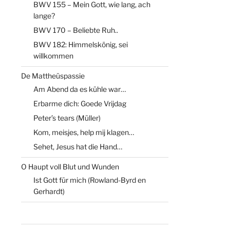
BWV 155 – Mein Gott, wie lang, ach
lange?
BWV 170 – Beliebte Ruh..
BWV 182: Himmelskönig, sei
willkommen
De Mattheüspassie
Am Abend da es kühle war…
Erbarme dich: Goede Vrijdag
Peter’s tears (Müller)
Kom, meisjes, help mij klagen…
Sehet, Jesus hat die Hand…
O Haupt voll Blut und Wunden
Ist Gott für mich (Rowland-Byrd en
Gerhardt)