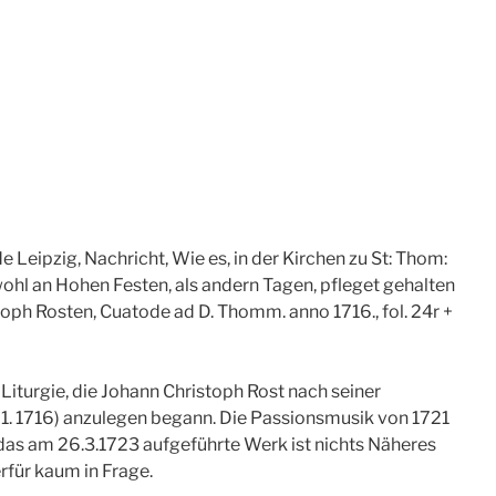
Leipzig, Nachricht, Wie es, in der Kirchen zu St: Thom:
 wohl an Hohen Festen, als andern Tagen, pfleget gehalten
oph Rosten, Cuatode ad D. Thomm. anno 1716., fol. 24r +
iturgie, die Johann Christoph Rost nach seiner
 1. 1716) anzulegen begann. Die Passionsmusik von 1721
as am 26.3.1723 aufgeführte Werk ist nichts Näheres
für kaum in Frage.