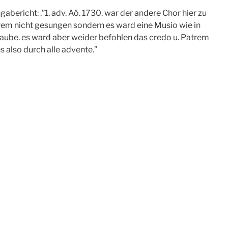
abericht: .”1. adv. Aö. 1730. war der andere Chor hier zu
trem nicht gesungen sondern es ward eine Musio wie in
laube. es ward aber weider befohlen das credo u. Patrem
s also durch alle advente.”