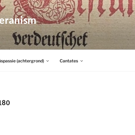
heranism
spassie (achtergrond)
Cantates
180