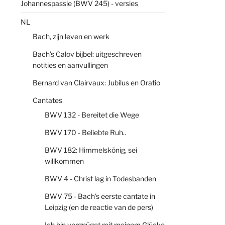
Johannespassie (BWV 245) - versies
NL
Bach, zijn leven en werk
Bach's Calov bijbel: uitgeschreven
notities en aanvullingen
Bernard van Clairvaux: Jubilus en Oratio
Cantates
BWV 132 - Bereitet die Wege
BWV 170 - Beliebte Ruh..
BWV 182: Himmelskönig, sei
willkommen
BWV 4 - Christ lag in Todesbanden
BWV 75 - Bach's eerste cantate in
Leipzig (en de reactie van de pers)
Ich bin vergnüget mit meinem Glücke