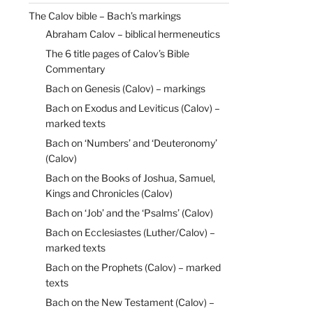
The Calov bible – Bach’s markings
Abraham Calov – biblical hermeneutics
The 6 title pages of Calov’s Bible
Commentary
Bach on Genesis (Calov) – markings
Bach on Exodus and Leviticus (Calov) –
marked texts
Bach on ‘Numbers’ and ‘Deuteronomy’
(Calov)
Bach on the Books of Joshua, Samuel,
Kings and Chronicles (Calov)
Bach on ‘Job’ and the ‘Psalms’ (Calov)
Bach on Ecclesiastes (Luther/Calov) –
marked texts
Bach on the Prophets (Calov) – marked
texts
Bach on the New Testament (Calov) –