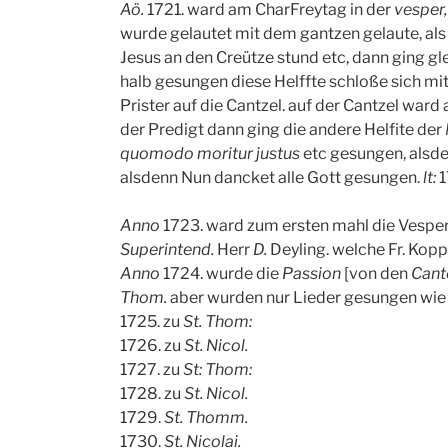
Aö.
1721. ward am CharFreytag in der
vesper
wurde gelautet mit dem gantzen gelaute, als
Jesus an den Creütze stund etc, dann ging gl
halb gesungen diese Helffte schloße sich mi
Prister auf die Cantzel. auf der Cantzel war
der Predigt dann ging die andere Helfite der
quomodo moritur justus
etc gesungen, alsd
alsdenn Nun dancket alle Gott gesungen.
lt:
1
Anno
1723. ward zum ersten mahl die Vespe
Superintend.
Herr
D.
Deyling. welche Fr. Koppi
Anno
1724. wurde die
Passion
[von den
Cant
Thom.
aber wurden nur Lieder gesungen wie
1725. zu
St. Thom:
1726. zu
St. Nicol.
1727. zu
St: Thom:
1728. zu
St. Nicol.
1729.
St. Thomm.
1730.
St. Nicolai.