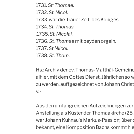
1731.
St: Thomae.
1732.
St. Nicol.
1733. war die Trauer Zeit; des Königes.
1734.
St. Thomas
.
1735.
St. Nicolai.
1736.
St. Thomae
mit beyden orgeln.
1737.
St Niicol.
1738.
St. Thom.
Hs.: Archiv der ev. Thomas-Matthäi-Gemeinde 
alhier, mit dem Gottes Dienst, Jährlichen so
zu werden. auffgezeichnet von Johann Christ
v. ·
Aus den umfangreichen Aufzeichnungen zur L
Anstellung als Küster der Thomaakirche (25.
war Johann Kuhnau‘s Markus-Passion; über d
bekannt, eine Komposition Bachs kommt hier