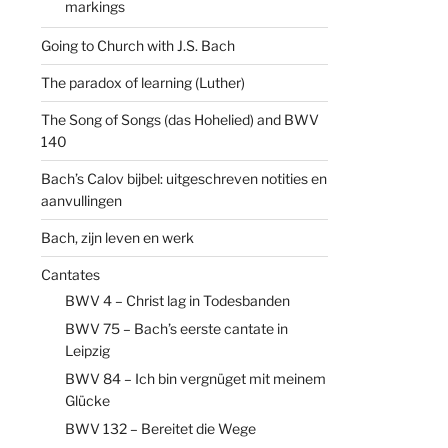
markings
Going to Church with J.S. Bach
The paradox of learning (Luther)
The Song of Songs (das Hohelied) and BWV
140
Bach’s Calov bijbel: uitgeschreven notities en
aanvullingen
Bach, zijn leven en werk
Cantates
BWV 4 – Christ lag in Todesbanden
BWV 75 – Bach’s eerste cantate in
Leipzig
BWV 84 – Ich bin vergnüget mit meinem
Glücke
BWV 132 – Bereitet die Wege