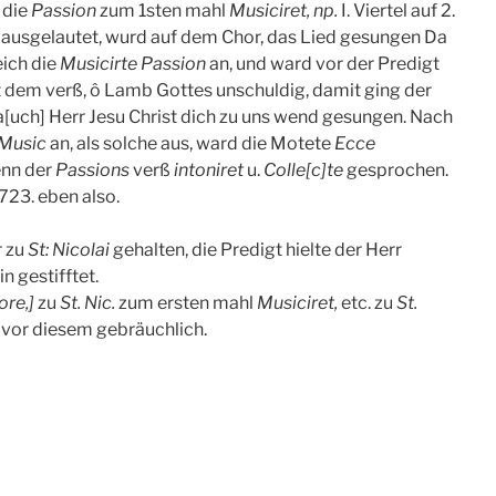
,
die
Passion
zum 1sten mahl
Musiciret, np.
I. Viertel auf 2.
 ausgelautet, wurd auf dem Chor, das Lied gesungen Da
eich die
Musicirte Passion
an, und ward vor der Predigt
t dem verß, ô Lamb Gottes unschuldig, damit ging der
d a[uch] Herr Jesu Christ dich zu uns wend gesungen. Nach
Music
an, als solche aus, ward die Motete
Ecce
enn der
Passions
verß
intoniret
u.
Colle[c]te
gesprochen.
723. eben also.
r zu
St: Nicolai
gehalten, die Predigt hielte der Herr
n gestifftet.
ore,]
zu
St. Nic.
zum ersten mahl
Musiciret,
etc. zu
St.
 vor diesem gebräuchlich.