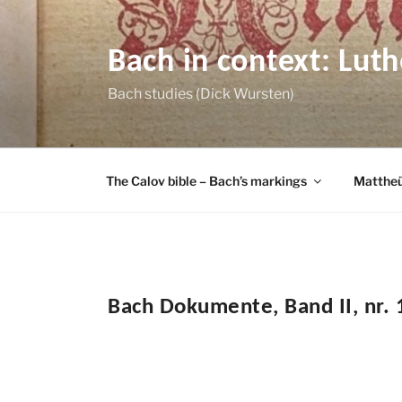
Skip
to
content
Bach in context: Lut
Bach studies (Dick Wursten)
The Calov bible – Bach’s markings
Mattheü
Bach Dokumente, Band II, nr. 