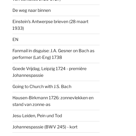
De weg naar binnen
Einstein's Antwerpse brieven (28 maart
1933)
EN
Fanmail in disguise: J.A. Gesner on Bach as
performer (Lat-Eng) 1738
Goede Vrijdag, Leipzig 1724 - première
Johannespassie
Going to Church with J.S. Bach
Hausen-Birkmann 1726: zonnevlekken en
stand van zonne-as
Jesu Leiden, Pein und Tod
Johannespassie (BWV 245) - kort