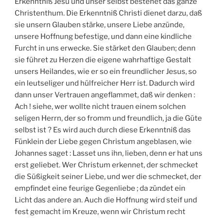
Erkenntniß Jesu und unser selbst bestehet das ganze
Christenthum. Die Erkenntniß Christi dienet darzu, daß
sie unsern Glauben stärke, unsere Liebe anzünde,
unsere Hoffnung befestige, und dann eine kindliche
Furcht in uns erwecke. Sie stärket den Glauben; denn
sie führet zu Herzen die eigene wahrhaftige Gestalt
unsers Heilandes, wie er so ein freundlicher Jesus, so
ein leutseliger und hülfreicher Herr ist. Dadurch wird
dann unser Vertrauen angeflammet, daß wir denken :
Ach ! siehe, wer wollte nicht trauen einem solchen
seligen Herrn, der so fromm und freundlich, ja die Güte
selbst ist ? Es wird auch durch diese Erkenntniß das
Fünklein der Liebe gegen Christum angeblasen, wie
Johannes saget : Lasset uns ihn, lieben, denn er hat uns
erst geliebet. Wer Christum erkennet, der schmecket
die Süßigkeit seiner Liebe, und wer die schmecket, der
empfindet eine feurige Gegenliebe ; da zündet ein
Licht das andere an. Auch die Hoffnung wird steif und
fest gemacht im Kreuze, wenn wir Christum recht