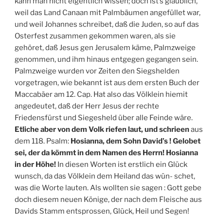
kann man nicht eigentlich wissen; doch ist’s glaublich,
weil das Land Canaan mit Palmbäumen angefüllet war,
und weil Johannes schreibet, daß die Juden, so auf das
Osterfest zusammen gekommen waren, als sie
gehöret, daß Jesus gen Jerusalem käme, Palmzweige
genommen, und ihm hinaus entgegen gegangen sein.
Palmzweige wurden vor Zeiten den Siegshelden
vorgetragen, wie bekannt ist aus dem ersten Buch der
Maccabäer am 12. Cap. Hat also das Völklein hiemit
angedeutet, daß der Herr Jesus der rechte
Friedensfürst und Siegesheld über alle Feinde wäre.
Etliche aber von dem Volk riefen laut, und schrieen
aus
dem 118. Psalm:
Hosianna, dem Sohn David’s ! Gelobet
sei, der da kömmt in dem Namen des Herrn! Hosianna
in der Höhe!
In diesen Worten ist erstlich ein Glück
wunsch, da das Völklein dem Heiland das wün- schet,
was die Worte lauten. Als wollten sie sagen : Gott gebe
doch diesem neuen Könige, der nach dem Fleische aus
Davids Stamm entsprossen, Glück, Heil und Segen!