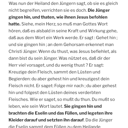
Was nun der Heiland den Jüngern sagt, ob sie es gleich
nicht begreifen, verrichten sie es doch.
Die Jünger
gingen hin, und thaten, wie ihnen Jesus befohlen
hatte.
Siehe, mein Herz, so muß man Gottes Wort
hören, daß es alsbald in seine Kraft und Wirkung gehe,
daß aus dem Wort ein Werk werde. Er sagt : Gehet hin ;
und sie gingen hin ; an dem Gehorsam erkennet man
Christi Jünger. Wenn du thust, was Jesus befiehlet, als
dann bist du sein Jünger. Was nützet es, daß dir der
Herr viel vorsaget, und du wenig thust ? Er sagt:
Kreuzige dein Fleisch, sammt den Lüsten und
Begierden: du aber gehest hin und kreuzigest dein
Fleisch nicht. Er saget: Folge mir nach ; du aber gehest
hin und folgest den Lüsten deines verderbten
Fleisches. Wie er saget, so mußt du thun. Du mußt so
leben, wie sein Wort lautet.
Sie gingen hin und
brachten die Eselin und das Füllen, und legeten ihre
Kleider darauf und setzten ihn darauf
. Da die Jünger
die Eselin sammt dem Füllen zu dem Heilande