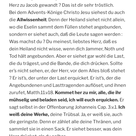
Herz zu Jacob gewandt ? Das ist dir sehr tröstlich.
Bei dem Advents-Könige Christo Jesu siehest du auch
die
Allwissenheit
. Denn der Heiland siehet nicht allein,
wo die Eselin sammt dem Füllen stehet angebunden,
sondern er siehet auch, daß die Leute sagen werden :
Was machst du ? Du meinest, liebstes Herz, daß es
dein Heiland nicht wisse, wenn dich Jammer, Noth und
Tod hält angebunden. Aber er siehet gar wohl die Last,
die du trägest, und die Bande, die dich drücken. Sollte
er’s nicht sehen, er, der Herr, vor dem Alles bloß stehet
? Er ist’s, der unter der Last erquicket. Er ist’s, der die
Angebundenen und Lasttragenden auflöset, und ihnen
zurufet, Matth.11.v18.
Kommet her zu mir, alle, die ihr
mühselig und beladen seid, ich will euch erquicken.
Er
sagt selbst in der Offenbarung Johanneis Cap. 3.v.1.
Ich
weiß deine Werke,
deine Trübsal. Ja, er weiß sie, auch
die geringste. Denn er zählet alle deine Thränen, und
sammlet sie in einen Sack. Er siehet besser, was dein