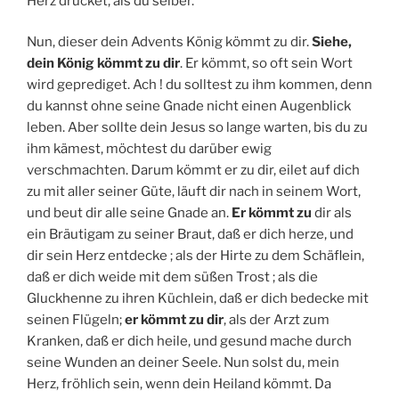
Herz drücket, als du selber.
Nun, dieser dein Advents König kömmt zu dir.
Siehe,
dein König kömmt zu dir
. Er kömmt, so oft sein Wort
wird geprediget. Ach ! du solltest zu ihm kommen, denn
du kannst ohne seine Gnade nicht einen Augenblick
leben. Aber sollte dein Jesus so lange warten, bis du zu
ihm kämest, möchtest du darüber ewig
verschmachten. Darum kömmt er zu dir, eilet auf dich
zu mit aller seiner Güte, läuft dir nach in seinem Wort,
und beut dir alle seine Gnade an.
Er kömmt zu
dir als
ein Bräutigam zu seiner Braut, daß er dich herze, und
dir sein Herz entdecke ; als der Hirte zu dem Schäflein,
daß er dich weide mit dem süßen Trost ; als die
Gluckhenne zu ihren Küchlein, daß er dich bedecke mit
seinen Flügeln;
er kömmt zu dir
, als der Arzt zum
Kranken, daß er dich heile, und gesund mache durch
seine Wunden an deiner Seele. Nun solst du, mein
Herz, fröhlich sein, wenn dein Heiland kömmt. Da