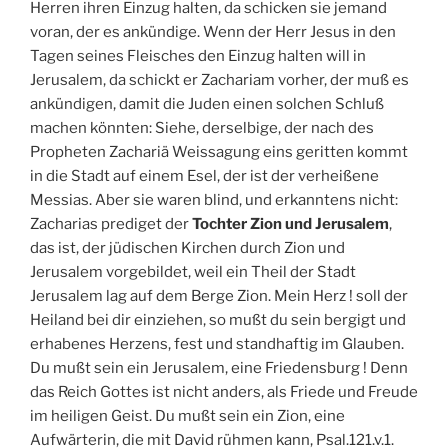
Herren ihren Einzug halten, da schicken sie jemand
voran, der es ankündige. Wenn der Herr Jesus in den
Tagen seines Fleisches den Einzug halten will in
Jerusalem, da schickt er Zachariam vorher, der muß es
ankündigen, damit die Juden einen solchen Schluß
machen könnten: Siehe, derselbige, der nach des
Propheten Zachariä Weissagung eins geritten kommt
in die Stadt auf einem Esel, der ist der verheißene
Messias. Aber sie waren blind, und erkanntens nicht:
Zacharias prediget der
Tochter Zion und Jerusalem
,
das ist, der jüdischen Kirchen durch Zion und
Jerusalem vorgebildet, weil ein Theil der Stadt
Jerusalem lag auf dem Berge Zion. Mein Herz ! soll der
Heiland bei dir einziehen, so mußt du sein bergigt und
erhabenes Herzens, fest und standhaftig im Glauben.
Du mußt sein ein Jerusalem, eine Friedensburg ! Denn
das Reich Gottes ist nicht anders, als Friede und Freude
im heiligen Geist. Du mußt sein ein Zion, eine
Aufwärterin, die mit David rühmen kann, Psal.121.v.1.