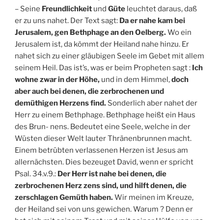
– Seine
Freundlichkeit
und
Güte
leuchtet daraus, daß
er zu uns nahet. Der Text sagt:
Da er nahe kam bei
Jerusalem, gen Bethphage an den Oelberg.
Wo ein
Jerusalem ist, da kömmt der Heiland nahe hinzu. Er
nahet sich zu einer gläubigen Seele im Gebet mit allem
seinem Heil. Das ist’s, was er beim Propheten sagt :
Ich
wohne zwar in der Höhe,
und in dem Himmel,
doch
aber auch bei denen, die zerbrochenen und
demüthigen Herzens find.
Sonderlich aber nahet der
Herr zu einem Bethphage. Bethphage heißt ein Haus
des Brun- nens. Bedeutet eine Seele, welche in der
Wüsten dieser Welt lauter Thränenbrunnen macht.
Einem betrübten verlassenen Herzen ist Jesus am
allernächsten. Dies bezeuget David, wenn er spricht
Psal. 34.v.9.:
Der Herr ist nahe bei denen, die
zerbrochenen Herz zens sind, und hilft denen, die
zerschlagen Gemüth haben.
Wir meinen im Kreuze,
der Heiland sei von uns gewichen. Warum ? Denn er