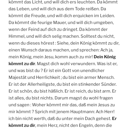
kömmt das Licht, und will dich ers leuchten. Da kömmt
das Leben, und will dich aus dem Tode reißen. Da
kömmt die Freude, und will dich erquicken im Leiden.
Da kömmt die feurige Mauer, und will dich umgeben,
wenn der Feind auf dich zu dringet. Da kömmt der
Himmel, und will dich selig machen. Solltest du nicht,
wenn du dieses hörest : Siehe, dein König kömmt zu dir,
einen Wunsch daraus machen, und sprechen: Ach ja,
mein König, mein Jesu, komm auch zu mir!
Dein König
kömmt zu dir
. Magst dich wohl verwundern. Was ist er,
und was bist du ? Er ist ein Gott von unendlicher
Majestät und Herrlichkeit ; du bist ein armer Mensch.
Er ist der Allerheiligste, du bist ein stinkender Sünder.
Er ist schön, du bist häßlich. Er ist reich, du bist arm. Er
ist alles, du bist nichts. Darum magst du wohl fragen
und sagen : Woher kömmt mir das, daß mein Jesus zu
mir kömmt ? Sprich mit jenem Hauptmann: Ach Herr!
ich bin nicht werth, daß du unter mein Dach gehest.
Er
kömmt zu dir
, mein Herz, nicht den Engeln, denn die