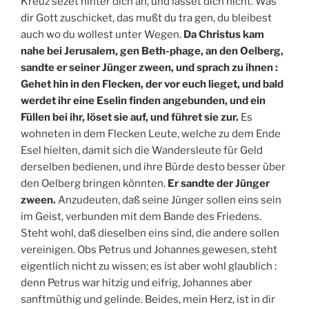
Kreuz sezet hinter dich an, und lässet dich nicht. Was
dir Gott zuschicket, das mußt du tra gen, du bleibest
auch wo du wollest unter Wegen.
Da Christus kam
nahe bei Jerusalem, gen Beth-phage, an den Oelberg,
sandte er seiner Jünger zween, und sprach zu ihnen :
Gehet hin in den Flecken, der vor euch lieget, und bald
werdet ihr eine Eselin finden angebunden, und ein
Füllen bei ihr, löset sie auf, und führet sie zur.
Es
wohneten in dem Flecken Leute, welche zu dem Ende
Esel hielten, damit sich die Wandersleute für Geld
derselben bedienen, und ihre Bürde desto besser über
den Oelberg bringen könnten.
Er sandte der Jünger
zween.
Anzudeuten, daß seine Jünger sollen eins sein
im Geist, verbunden mit dem Bande des Friedens.
Steht wohl, daß dieselben eins sind, die andere sollen
vereinigen. Obs Petrus und Johannes gewesen, steht
eigentlich nicht zu wissen; es ist aber wohl glaublich :
denn Petrus war hitzig und eifrig, Johannes aber
sanftmüthig und gelinde. Beides, mein Herz, ist in dir