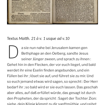
Textus
Matth. 21 à v. 1 usque ad v.10
D
a sie nun nahe bei Jerusalem kamen gen
Bethphage an den Oelberg, sandte Jesus
seiner Jünger zween, und sprach zu ihnen :
Gehet hin in den Flecken, der vor euch lieget, und bald
werdet ihr eine Eselin finden angebunden, und ein
Füllen bei ihr ; löset sie auf, und führet sie zu mir. Und
so euch jemand etwas wird sagen, so sprecht : Der Herr
bedarf ihr ; so bald wird er sie euch lassen. Das geschah
aber alles, auf daß erfüllet würde, das gesagt ist durch
den Propheten, der da spricht : Saget der Tochter Zion:
siehe, dein König kömmt zu dir sanftmüthig, und reitet