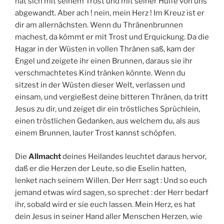
hat sich mit seinem Trost und mit seiner Hülfe von uns
abgewandt. Aber ach ! nein, mein Herz ! Im Kreuz ist er
dir am allernächsten. Wenn du Thränenbrunnen
machest, da kömmt er mit Trost und Erquickung. Da die
Hagar in der Wüsten in vollen Thränen saß, kam der
Engel und zeigete ihr einen Brunnen, daraus sie ihr
verschmachtetes Kind tränken könnte. Wenn du
sitzest in der Wüsten dieser Welt, verlassen und
einsam, und vergießest deine bitteren Thränen, da tritt
Jesus zu dir, und zeiget dir ein tröstliches Sprüchlein,
einen tröstlichen Gedanken, aus welchem du, als aus
einem Brunnen, lauter Trost kannst schöpfen.
Die
Allmacht
deines Heilandes leuchtet daraus hervor,
daß er die Herzen der Leute, so die Eselin hatten,
lenket nach seinem Willen. Der Herr sagt : Und so euch
jemand etwas wird sagen, so sprechet : der Herr bedarf
ihr, sobald wird er sie euch lassen. Mein Herz, es hat
dein Jesus in seiner Hand aller Menschen Herzen, wie