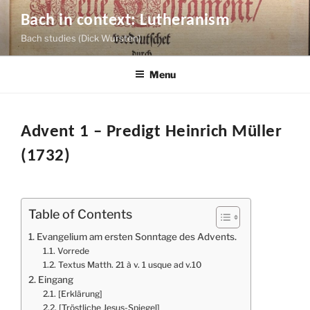
Skip
Bach in context: Lutheranism
to
Bach studies (Dick Wursten)
content
Menu
Advent 1 – Predigt Heinrich Müller
(1732)
Table of Contents
Evangelium am ersten Sonntage des Advents.
Vorrede
Textus Matth. 21 à v. 1 usque ad v.10
Eingang
[Erklärung]
[Tröstliche Jesus-Spiegel]