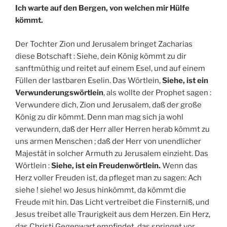
Ich warte auf den Bergen, von welchen mir Hülfe
kömmt.
Der Tochter Zion und Jerusalem bringet Zacharias
diese Botschaft : Siehe, dein König kömmt zu dir
sanftmüthig und reitet auf einem Esel, und auf einem
Füllen der lastbaren Eselin. Das Wörtlein,
Siehe, ist ein
Verwunderungswörtlein
, als wollte der Prophet sagen :
Verwundere dich, Zion und Jerusalem, daß der große
König zu dir kömmt. Denn man mag sich ja wohl
verwundern, daß der Herr aller Herren herab kömmt zu
uns armen Menschen ; daß der Herr von unendlicher
Majestät in solcher Armuth zu Jerusalem einzieht. Das
Wörtlein :
Siehe, ist ein Freudenwörtlein.
Wenn das
Herz voller Freuden ist, da pfleget man zu sagen: Ach
siehe ! siehe! wo Jesus hinkömmt, da kömmt die
Freude mit hin. Das Licht vertreibet die Finsterniß, und
Jesus treibet alle Traurigkeit aus dem Herzen. Ein Herz,
das Christi Gegenwart empfindet, das springet vor