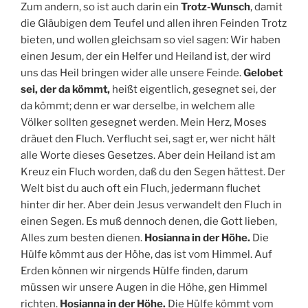
Zum andern, so ist auch darin ein
Trotz-Wunsch
, damit
die Gläubigen dem Teufel und allen ihren Feinden Trotz
bieten, und wollen gleichsam so viel sagen: Wir haben
einen Jesum, der ein Helfer und Heiland ist, der wird
uns das Heil bringen wider alle unsere Feinde.
Gelobet
sei, der da kömmt,
heißt eigentlich, gesegnet sei, der
da kömmt; denn er war derselbe, in welchem alle
Völker sollten gesegnet werden. Mein Herz, Moses
dräuet den Fluch. Verflucht sei, sagt er, wer nicht hält
alle Worte dieses Gesetzes. Aber dein Heiland ist am
Kreuz ein Fluch worden, daß du den Segen hättest. Der
Welt bist du auch oft ein Fluch, jedermann fluchet
hinter dir her. Aber dein Jesus verwandelt den Fluch in
einen Segen. Es muß dennoch denen, die Gott lieben,
Alles zum besten dienen.
Hosianna in der Höhe.
Die
Hülfe kömmt aus der Höhe, das ist vom Himmel. Auf
Erden können wir nirgends Hülfe finden, darum
müssen wir unsere Augen in die Höhe, gen Himmel
richten.
Hosianna in der Höhe.
Die Hülfe kömmt vom