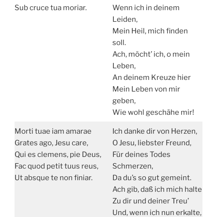
Sub cruce tua moriar.
Wenn ich in deinem
Leiden,
Mein Heil, mich finden
soll.
Ach, möcht’ ich, o mein
Leben,
An deinem Kreuze hier
Mein Leben von mir
geben,
Wie wohl geschähe mir!
Morti tuae iam amarae
Ich danke dir von Herzen,
Grates ago, Jesu care,
O Jesu, liebster Freund,
Qui es clemens, pie Deus,
Für deines Todes
Fac quod petit tuus reus,
Schmerzen,
Ut absque te non finiar.
Da du’s so gut gemeint.
Ach gib, daß ich mich halte
Zu dir und deiner Treu’
Und, wenn ich nun erkalte,