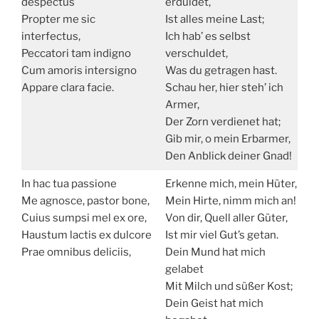
despectus
erduldet,
Propter me sic
Ist alles meine Last;
interfectus,
Ich hab’ es selbst
Peccatori tam indigno
verschuldet,
Cum amoris intersigno
Was du getragen hast.
Appare clara facie.
Schau her, hier steh’ ich
Armer,
Der Zorn verdienet hat;
Gib mir, o mein Erbarmer,
Den Anblick deiner Gnad!
In hac tua passione
Erkenne mich, mein Hüter,
Me agnosce, pastor bone,
Mein Hirte, nimm mich an!
Cuius sumpsi mel ex ore,
Von dir, Quell aller Güter,
Haustum lactis ex dulcore
Ist mir viel Gut’s getan.
Prae omnibus deliciis,
Dein Mund hat mich
gelabet
Mit Milch und süßer Kost;
Dein Geist hat mich