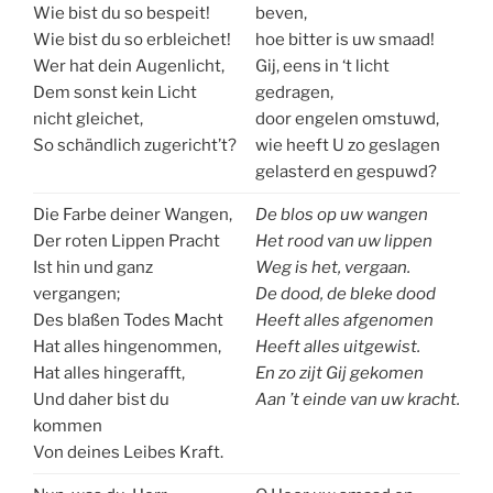
Wie bist du so bespeit!
beven,
Wie bist du so erbleichet!
hoe bitter is uw smaad!
Wer hat dein Augenlicht,
Gij, eens in ‘t licht
Dem sonst kein Licht
gedragen,
nicht gleichet,
door engelen omstuwd,
So schändlich zugericht’t?
wie heeft U zo geslagen
gelasterd en gespuwd?
Die Farbe deiner Wangen,
De blos op uw wangen
Der roten Lippen Pracht
Het rood van uw lippen
Ist hin und ganz
Weg is het, vergaan.
vergangen;
De dood, de bleke dood
Des blaßen Todes Macht
Heeft alles afgenomen
Hat alles hingenommen,
Heeft alles uitgewist.
Hat alles hingerafft,
En zo zijt Gij gekomen
Und daher bist du
Aan ’t einde van uw kracht.
kommen
Von deines Leibes Kraft.