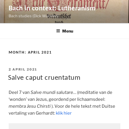
Skip
Bach in context: Lutheranism
to
Bach studies (Dick Wursten)
content
Menu
MONTH:
APRIL 2021
POSTED
2 APRIL 2021
ON
Salve caput cruentatum
Deel 7 van
Salve mundi salutare
… (meditatie van de
‘wonden’ van Jezus, geordend per lichaamsdeel:
membra Jesu Chirsti
). Voor de hele tekst met Duitse
vertaling van Gerhardt:
klik hier