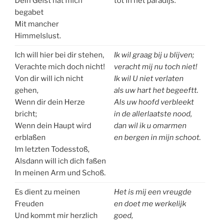
Dein Geist hat mich
tot in het paradijs.
begabet
Mit mancher
Himmelslust.
Ich will hier bei dir stehen,
Ik wil graag bij u blijven;
Verachte mich doch nicht!
veracht mij nu toch niet!
Von dir will ich nicht
Ik wil U niet verlaten
gehen,
als uw hart het begeeftt.
Wenn dir dein Herze
Als uw hoofd verbleekt
bricht;
in de allerlaatste nood,
Wenn dein Haupt wird
dan wil ik u omarmen
erblaßen
en bergen in mijn schoot.
Im letzten Todesstoß,
Alsdann will ich dich faßen
In meinen Arm und Schoß.
Es dient zu meinen
Het is mij een vreugde
Freuden
en doet me werkelijk
Und kommt mir herzlich
goed,