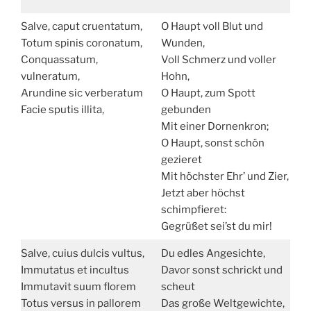
Salve, caput cruentatum,
O Haupt voll Blut und
Totum spinis coronatum,
Wunden,
Conquassatum,
Voll Schmerz und voller
vulneratum,
Hohn,
Arundine sic verberatum
O Haupt, zum Spott
Facie sputis illita,
gebunden
Mit einer Dornenkron;
O Haupt, sonst schön
gezieret
Mit höchster Ehr’ und Zier,
Jetzt aber höchst
schimpfieret:
Gegrüßet sei’st du mir!
Salve, cuius dulcis vultus,
Du edles Angesichte,
Immutatus et incultus
Davor sonst schrickt und
Immutavit suum florem
scheut
Totus versus in pallorem
Das große Weltgewichte,