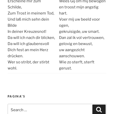
Erscheine mir zum
Wees Gij om mij bewogen
Schilde,
en troost mijn angstig
Zum Trost in meinem Tod,
hart.
Und laß mich sehn dein
Voer mij uw beeld voor
Bilde
ogen,
In deiner Kreuzesnot!
gekruisigde, uw smart.
Da will ich nach dir blicken,
Dan zal ik vol vertrouwen,
Da will ich glaubensvoll
gelovig en bewust,
Dich fest an mein Herz
uw aangezicht
drücken.
aanschouwen.
Wer so stribt, der stirbt
Wie zo sterft, sterft
wohl.
gerust.
PAGINA’S
Search
Search
for: