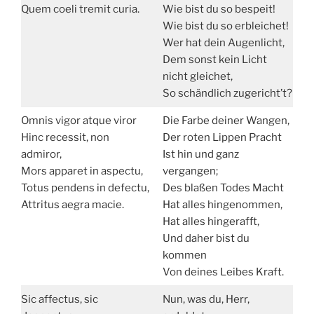
Quem coeli tremit curia.
Wie bist du so bespeit!
Wie bist du so erbleichet!
Wer hat dein Augenlicht,
Dem sonst kein Licht
nicht gleichet,
So schändlich zugericht’t?
Omnis vigor atque viror
Die Farbe deiner Wangen,
Hinc recessit, non
Der roten Lippen Pracht
admiror,
Ist hin und ganz
Mors apparet in aspectu,
vergangen;
Totus pendens in defectu,
Des blaßen Todes Macht
Attritus aegra macie.
Hat alles hingenommen,
Hat alles hingerafft,
Und daher bist du
kommen
Von deines Leibes Kraft.
Sic affectus, sic
Nun, was du, Herr,