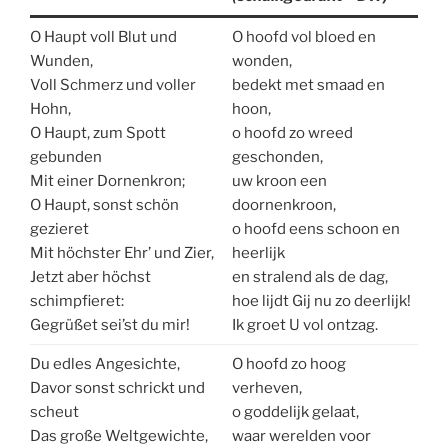
O Haupt voll Blut und
O hoofd vol bloed en
Wunden,
wonden,
Voll Schmerz und voller
bedekt met smaad en
Hohn,
hoon,
O Haupt, zum Spott
o hoofd zo wreed
gebunden
geschonden,
Mit einer Dornenkron;
uw kroon een
O Haupt, sonst schön
doornenkroon,
gezieret
o hoofd eens schoon en
Mit höchster Ehr’ und Zier,
heerlijk
Jetzt aber höchst
en stralend als de dag,
schimpfieret:
hoe lijdt Gij nu zo deerlijk!
Gegrüßet sei’st du mir!
Ik groet U vol ontzag.
Du edles Angesichte,
O hoofd zo hoog
Davor sonst schrickt und
verheven,
scheut
o goddelijk gelaat,
Das große Weltgewichte,
waar werelden voor