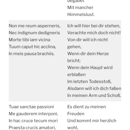
begabet
Mit mancher
Himmelslust.
Non me reum asperneris,
Ich will hier bei dir stehen,
Nec indignum dedigneris
Verachte mich doch nicht!
Morte tibi iam vicina
Von dir will ich nicht
Tuum caput hic acclina,
gehen,
In meis pausa brachiis.
Wenn dir dein Herze
bricht;
Wenn dein Haupt wird
erblaßen
Im letzten Todesstoß,
Alsdann will ich dich faßen
In meinen Arm und Schoß.
Tuae sanctae passioni
Es dient zu meinen
Me gauderem interponi,
Freuden
In hac cruce tecum mori
Und kommt mir herzlich
Praesta crucis amatori,
wohl,