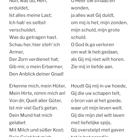
Nun, was du, Herr,
O Heer uw smaad en
erduldet,
wonden,
Ist alles meine Last;
ja alles wat Gij duldt,
Ich hab’ es selbst
om mij is het, mijn zonden,
verschuldet,
mijn schuld, mijn grote
Was du getragen hast.
schuld.
Schau her, hier steh’ ich
O God ik ga verloren
Armer,
om wat ik heb gedaan,
Der Zorn verdienet hat;
als Gij mij niet wilt horen.
Gib mir, o mein Erbarmer,
Zie mij in liefde aan.
Den Anblick deiner Gnad!
Erkenne mich, mein Hüter,
Houdt Gij mij in uw hoede,
Mein Hirte, nimm mich an!
Gij die uw schapen telt,
Von dir, Quell aller Güter,
o bron van al het goede,
Ist mir viel Gut’s getan.
waar uit mijn leven welt.
Dein Mund hat mich
Gij die mijn ziel wilt laven
gelabet
met liefelijke spijs,
Mit Milch und süßer Kost;
Gij overstelpt met gaven