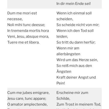
In dir mein Ende sei!
Dum me mori est
Wenn ich einmal soll
necesse,
scheiden,
Noli mihi tunc deesse;
So scheide nicht von mir;
In tremenda mortis hora
Wenn ich den Tod soll
Veni, Jesu, absque mora,
leiden,
Tuere me et libera.
So tritt du dann herfür;
Wenn mir am
allerbängsten
Wird um das Herze sein,
So reiß mich aus den
Ängsten
Kraft deiner Angst und
Pein!
Cum me jubes emigrare,
Erscheine mir zum
Jesu care, tunc appare;
Schilde,
O amator amplectende,
Zum Trost in meinem Tod,