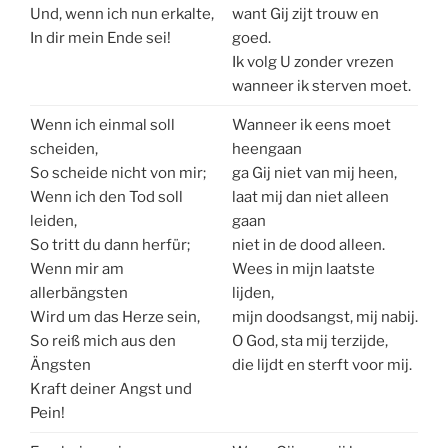
Und, wenn ich nun erkalte,
want Gij zijt trouw en
In dir mein Ende sei!
goed.
Ik volg U zonder vrezen
wanneer ik sterven moet.
Wenn ich einmal soll
Wanneer ik eens moet
scheiden,
heengaan
So scheide nicht von mir;
ga Gij niet van mij heen,
Wenn ich den Tod soll
laat mij dan niet alleen
leiden,
gaan
So tritt du dann herfür;
niet in de dood alleen.
Wenn mir am
Wees in mijn laatste
allerbängsten
lijden,
Wird um das Herze sein,
mijn doodsangst, mij nabij.
So reiß mich aus den
O God, sta mij terzijde,
Ängsten
die lijdt en sterft voor mij.
Kraft deiner Angst und
Pein!