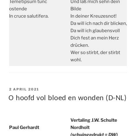
Temetipsum tunc
Und laß mich sehn dein
ostende
Bilde
In cruce salutifera.
In deiner Kreuzesnot!
Da will ich nach dir blicken,
Da will ich glaubensvoll
Dich fest an mein Herz
drücken.
Wer so stirbt, der stirbt
wohl.
POSTED
2 APRIL 2021
ON
O hoofd vol bloed en wonden (D-NL)
Vertaling J.W. Schulte
Paul Gerhardt
Nordholt
(schuingedrukt = DW)