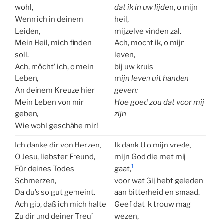
wohl,
dat ik in uw lijde
n, o mijn
Wenn ich in deinem
heil,
Leiden,
mijzelve vinden zal.
Mein Heil, mich finden
Ach, mocht ik, o mijn
soll.
leven,
Ach, möcht’ ich, o mein
bij uw kruis
Leben,
m
ijn leven uit handen
An deinem Kreuze hier
geven:
Mein Leben von mir
Hoe goed zou dat voor mij
geben,
zijn
Wie wohl geschähe mir!
Ich danke dir von Herzen,
Ik dank U o mijn vrede,
O Jesu, liebster Freund,
mijn God die met mij
1
Für deines Todes
gaat,
Schmerzen,
voor wat Gij hebt geleden
Da du’s so gut gemeint.
aan bitterheid en smaad.
Ach gib, daß ich mich halte
Geef dat ik trouw mag
Zu dir und deiner Treu’
wezen,