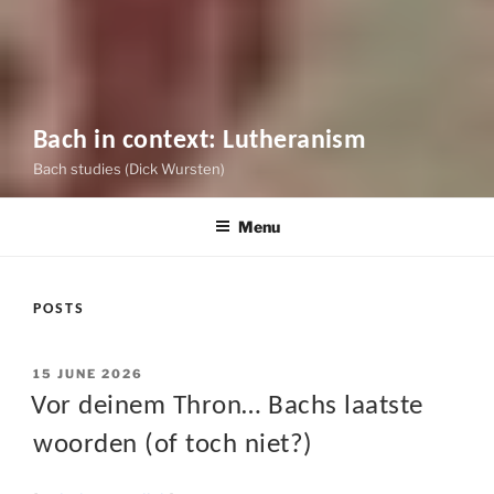
Bach in context: Lutheranism
Bach studies (Dick Wursten)
Menu
POSTS
POSTED
15 JUNE 2026
ON
Vor deinem Thron… Bachs laatste
woorden (of toch niet?)