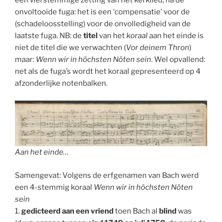
een vierstemmige zetting van het kerklied, na de
onvoltooide fuga: het is een ‘compensatie’ voor de
(schadeloosstelling) voor de onvolledigheid van de
laatste fuga. NB: de
titel
van het
koraal
aan het einde is
niet de titel die we verwachten (
Vor deinem Thron
)
maar:
Wenn wir in höchsten Nöten sein
. Wel opvallend:
net als de fuga’s wordt het koraal gepresenteerd op 4
afzonderlijke notenbalken.
Aan het einde…
Samengevat: Volgens de erfgenamen van Bach werd
een 4-stemmig koraal
Wenn wir in höchsten Nöten
sein
1.
gedicteerd aan een vriend
toen Bach al
blind
was