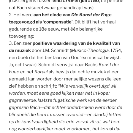
(d.w.z. ergens tussen
eind 1749 en juli 1750
, de periode
dat Bach visueel zwaar gehandicapt was).
2. Het werd
aan het einde van
Die Kunst der Fuge
toegevoegd als ‘compensatie’
. Dit blijft het verhaal
gedurende de 18e eeuw, met één belangrijke
toevoeging:
3. Een zeer
positieve waardering van de kwaliteit van
de muziek
door J.M. Schmidt (
Musico-Theologia
, 1754,
een boek dat het bestaan van God ‘ex musica’ bewijst.
Ja, echt waar). Schmidt verwijst naar Bachs
Kunst der
Fuge
en het
Koraal
als bewijs dat echte muziek alleen
gemaakt kan worden door menselijke wezens die ‘een
ziel’ hebben en schrijft:
“Wie werkelijk overtuigd wil
worden, moet eens goed kijken naar het in koper
gegraveerde, laatste fugatische werk van de eerder
geprezen Bach—dat echter onderbroken werd door de
blindheid die hem intussen overviel—en daarbij letten
op de kunstvaardigheid die erin vervat zit; of, wat hem
nog wonderbaarlijker moet voorkomen, het koraal dat