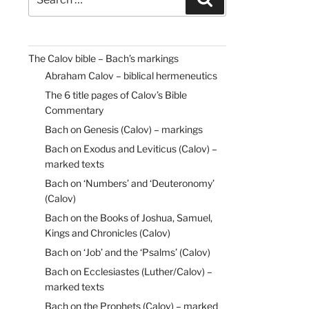
for:
The Calov bible – Bach’s markings
Abraham Calov – biblical hermeneutics
The 6 title pages of Calov’s Bible
Commentary
Bach on Genesis (Calov) – markings
Bach on Exodus and Leviticus (Calov) –
marked texts
Bach on ‘Numbers’ and ‘Deuteronomy’
(Calov)
Bach on the Books of Joshua, Samuel,
Kings and Chronicles (Calov)
Bach on ‘Job’ and the ‘Psalms’ (Calov)
Bach on Ecclesiastes (Luther/Calov) –
marked texts
Bach on the Prophets (Calov) – marked