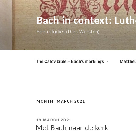
Skip
to
content
Bach in context: Lut
Bach studies (Dick Wursten)
The Calov bible – Bach’s markings
Mattheü
MONTH:
MARCH 2021
POSTED
19 MARCH 2021
ON
Met Bach naar de kerk