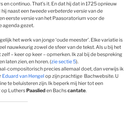
s en continuo. That’s it. En dat hij dat in 1725 opnieuw
 hij naast een
tweede verbeterde versie
van de
n eerste versie van het Paasoratorium voor de
e agenda gezet.
gelijk het werk van jonge ‘oude meester’. Elke variatie is
eel nauwkeurig zowel de sfeer van de tekst. Als u bij het
t zelf – keer op keer – opmerken. Ik zal bij de bespreking
 laten zien, en horen. (
zie sectie 5
).
al-compositorisch precies allemaal doet, dan verwijs ik
r
Eduard van Hengel
op zijn prachtige Bachwebsite. U
ne te beluisteren zijn. Ik beperk mij hier tot een
g
op Luthers
Paaslied
en Bachs
cantate
.