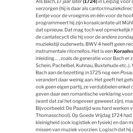
Als Bach, 17 jaar later
(1724)
in Leipzig voor
verzorgen (hij is daar als cantor/muziekdire
Eentje voor de vroegmis en één voor de hoo
programmeert hij zijn koraalcantate uit Müh
dat opnieuw. Dat mag toch wel opmerkelijk he
de cantatecycli die hij voor de andere zon
muziekstijl ouderwets. BWV 4 heeft geen recit
instrumentale ritornellos. Het is een
Koraalva
inleiding… , zoals de generatie voor Bach er 
Schein, Pachelbel, Kuhnau, Buxtehude etc..).
Bach aan de bezetting in 1725 nog een
Posa
verandert daar weinig aan. Het geeft het geh
ook geen eigen partij, ze verdubbelen en
geven daar een romantische verklaring voor
(want dat zal het ongeveer geweest zijn), ma
Bijvoorbeeld: De Paastijd was hard werken vo
Thomasschool). Op Goede Vrijdag 1724 had h
kleinigheid (ook logistiek en fysiek) en dan m
missen van muziek voorzien. Logisch dat hij