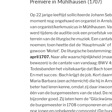
Première in Mühlhausen (1707)
Op 22 jarige leeftijd solliciteerde Johann Se
moment nog ongehuwd en organist in Arnsta
van organist/kerkmusicus in Mühlhausen. Van
werd tijdens de auditie ook een
proefstuk
ve
terrein van de
liturgische muziek.
Een cantat
noemen; toen heette dat de ‘Hauptmusik’ of 
gewoon ‘Motet’. De liturgische bestemming
april 1707.
Naar alle waarschijnlijkheid (maar 
bewezen) is de cantate van vandaag: BWV 4
Todesbanden
het visitekaartje dat Bach toe
En met succes : Bach krijgt de job. Kort daar
Maria Barbara (een achternicht) die hij in Ar
beter had leren kenne, omdat zij daar inwoond
één van de burgemeesters van de stad. De re
bijzonder goed. Zij laten hem de “Glückwün
de burgemeester in 1708 componeren en uit
nog jonge en onbekende componist (De burge