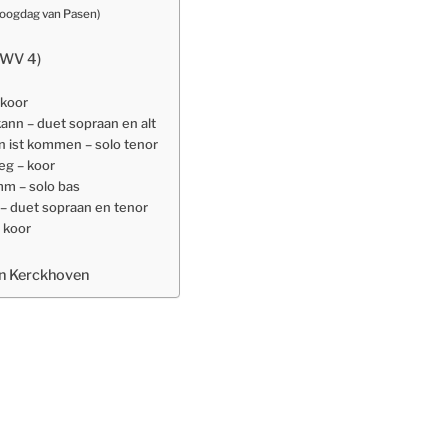
 hoogdag van Pasen)
BWV 4)
 koor
kann – duet sopraan en alt
hn ist kommen – solo tenor
ieg – koor
amm – solo bas
t – duet sopraan en tenor
– koor
an Kerckhoven