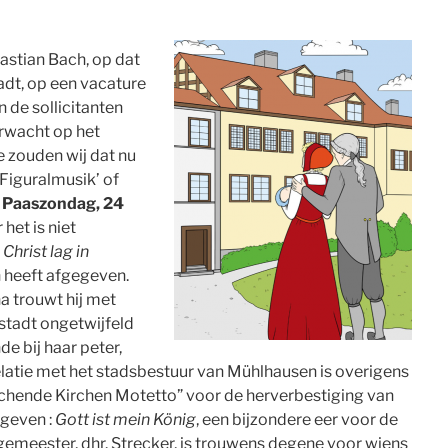
bastian Bach, op dat
dt, op een vacature
 de sollicitanten
rwacht op het
e zouden wij dat nu
Figuralmusik’ of
:
Paaszondag, 24
het is niet
:
Christ lag in
n heeft afgegeven.
na trouwt hij met
nstadt ongetwijfeld
e bij haar peter,
latie met het stadsbestuur van Mühlhausen is overigens
schende Kirchen Motetto” voor de herverbestiging van
geven :
Gott ist mein König
, een bijzondere eer voor de
meester, dhr. Strecker, is trouwens degene voor wiens