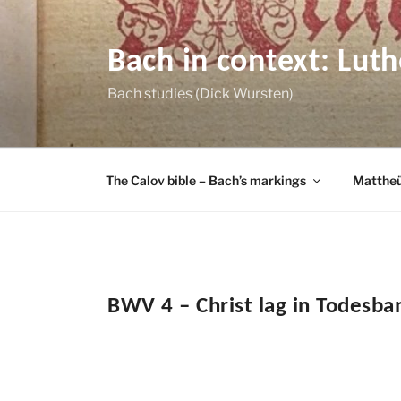
Skip
to
content
Bach in context: Lut
Bach studies (Dick Wursten)
The Calov bible – Bach’s markings
Mattheü
BWV 4 – Christ lag in Todesb