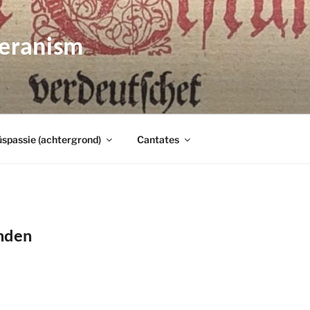
heranism
spassie (achtergrond)
Cantates
anden