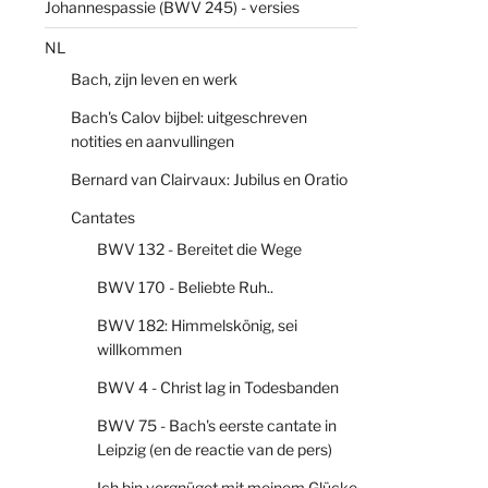
Johannespassie (BWV 245) - versies
NL
Bach, zijn leven en werk
Bach's Calov bijbel: uitgeschreven
notities en aanvullingen
Bernard van Clairvaux: Jubilus en Oratio
Cantates
BWV 132 - Bereitet die Wege
BWV 170 - Beliebte Ruh..
BWV 182: Himmelskönig, sei
willkommen
BWV 4 - Christ lag in Todesbanden
BWV 75 - Bach's eerste cantate in
Leipzig (en de reactie van de pers)
Ich bin vergnüget mit meinem Glücke