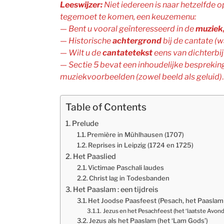
Leeswijzer:
Niet iedereen is naar hetzelfde op
tegemoet te komen, een keuzemenu:
—
Bent u vooral geïnteresseerd in de
muziek
—
Historische
achtergrond
bij de cantate (w
—
Wilt u de
cantatetekst
eens van dichterbij 
—
Sectie 5 bevat een inhoudelijke besprekin
muziekvoorbeelden (zowel beeld als geluid)
.
Table of Contents
Prelude
Première in Mühlhausen (1707)
Reprises in Leipzig (1724 en 1725)
Het Paaslied
Victimae Paschali laudes
Christ lag in Todesbanden
Het Paaslam : een tijdreis
Het Joodse Paasfeest (Pesach, het Paasla
Jezus en het Pesachfeest (het ‘laatste Avond
Jezus als het Paaslam (het ‘Lam Gods’)