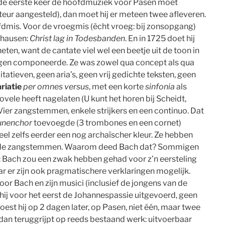
 de eerste keer de hoofdmuziek voor Pasen moet
cteur aangesteld), dan moet hij er meteen twee afleveren.
fdmis. Voor de vroegmis (ècht vroeg: bij zonsopgang)
lhausen:
Christ lag in Todesbanden
. En in 1725 doet hij
ten, want de cantate viel wel een beetje uit de toon in
dagen componeerde. Ze was zowel qua concept als qua
atieven, geen aria’s, geen vrij gedichte teksten, geen
riatie
per omnes versus
, met een korte
sinfonia
als
zovele heeft nagelaten (U kunt het horen bij Scheidt,
 Vier zangstemmen, enkele strijkers en een continuo. Dat
unenchor
toevoegde (3 trombones en een cornet)
eel zelfs eerder een nog archaïscher kleur. Ze hebben
kel de zangstemmen. Waarom deed Bach dat? Sommigen
: Bach zou een zwak hebben gehad voor z’n eersteling
ar er zijn ook pragmatischere verklaringen mogelijk.
or Bach en zijn musici (inclusief de jongens van de
ij voor het eerst de Johannespassie uitgevoerd, geen
oest hij op 2 dagen later, op Pasen, niet één, maar twee
 dan teruggrijpt op reeds bestaand werk: uitvoerbaar